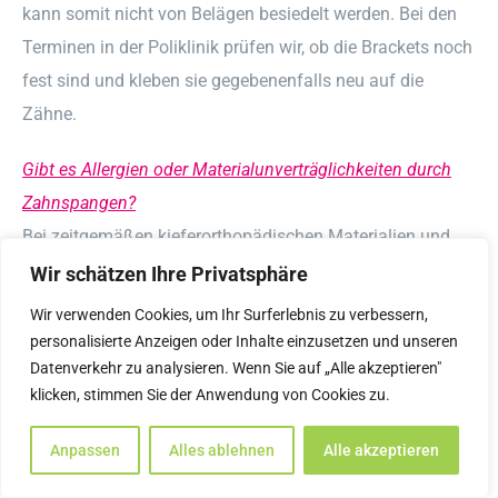
kann somit nicht von Belägen besiedelt werden. Bei den
Terminen in der Poliklinik prüfen wir, ob die Brackets noch
fest sind und kleben sie gegebenenfalls neu auf die
Zähne.
Gibt es Allergien oder Materialunverträglichkeiten durch
Zahnspangen?
Bei zeitgemäßen kieferorthopädischen Materialien und
Geräten sind Allergien oder Materialunverträglichkeiten
Wir schätzen Ihre Privatsphäre
extrem selten. Selbst bei allergologisch festgestellter
Wir verwenden Cookies, um Ihr Surferlebnis zu verbessern,
Unverträglichkeit gegen bestimmte Materialien wie
personalisierte Anzeigen oder Inhalte einzusetzen und unseren
Datenverkehr zu analysieren. Wenn Sie auf „Alle akzeptieren"
beispielsweise Nickel, reagiert die Mundschleimhaut in
klicken, stimmen Sie der Anwendung von Cookies zu.
der Regel unempfindlich. Dennoch sollten Sie uns vor
Behandlungsbeginn über bekannte Allergien oder
Anpassen
Alles ablehnen
Alle akzeptieren
Unverträglichkeiten informieren, damit bei Bedarf eine