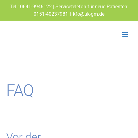
Zum
Tel.: 0641-9946122 | Servicetelefon für neue Patienten:
Inhalt
0151-40237981
|
kfo@uk-gm.de
springen
FAQ
Vor der